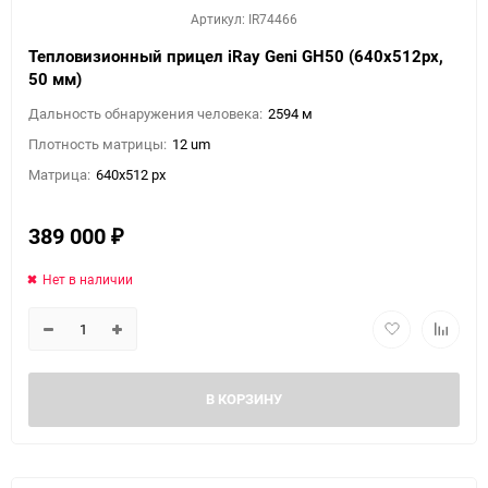
Артикул: IR74466
Тепловизионный прицел iRay Geni GH50 (640х512px,
50 мм)
Дальность обнаружения человека:
2594 м
Плотность матрицы:
12 um
Матрица:
640x512 px
389 000
₽
Нет в наличии
В КОРЗИНУ