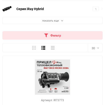
Серия iRay Hybrid
1
показать еще
Фильтр
Плитка
Подробно
Компактно
30
30
60
90
150
Артикул: IR73773