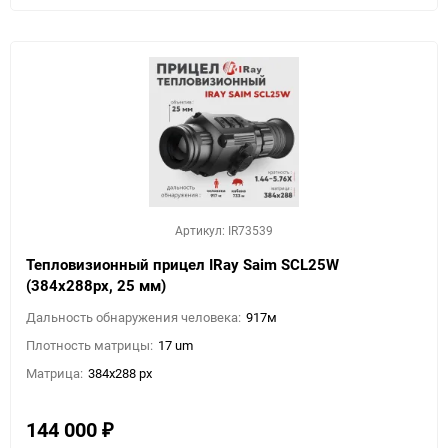
Артикул: IR73539
Тепловизионный прицел IRay Saim SCL25W
(384х288px, 25 мм)
Дальность обнаружения человека:
917м
Плотность матрицы:
17 um
Матрица:
384x288 px
144 000
₽