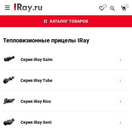
0
0
КАТАЛОГ ТОВАРОВ
Тепловизионные прицелы IRay
Серия iRay Saim
6
Серия iRay Tube
6
Серия iRay Rico
8
Серия iRay Geni
6