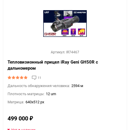
Артикул: IR74467
Тепловизионный прицел iRay Geni GH50R с
дальномером
11
Дальность обнаружения человека:
2594 м
Плотность матрицы:
12 um
Матрица:
640x512 px
499 000
₽
Нет в наличии