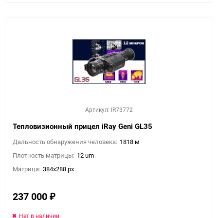
Артикул: IR73772
Тепловизионный прицел iRay Geni GL35
Дальность обнаружения человека:
1818 м
Плотность матрицы:
12 um
Матрица:
384x288 px
237 000
₽
Нет в наличии