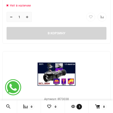
Нет в наличии
В КОРЗИНУ
Артикул: IR73038
0
0
1
0
Тепловизионный прицел IRay Saim SCL35W