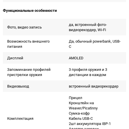
Функциональные особенности
да, встроенный фото-
Фото, видео запись
видеорекордер, Wi-Fi
Возможность внешнего
Да, обычный powerbank, USB-
питания
C
Дисплей
AMOLED
Запоминание профилей
3 профиля оружия и 3
пристрелки оружия
дистанции в каждом
Видеовыход
встроенный видеорекордер
Прицел
Кронштейн на
Weaver/Picatinny
Сумка-кофр
Комплектация
Кабель USB-С
2шт аккумулятора IBP-1
Адаптер зарядки