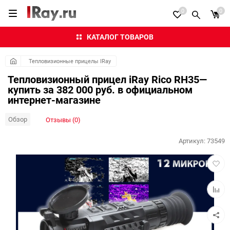
0
0
КАТАЛОГ ТОВАРОВ
Тепловизионные прицелы IRay
Тепловизионный прицел iRay Rico RH35—
купить за 382 000 руб. в официальном
интернет-магазине
Обзор
Отзывы (0)
Артикул:
73549
Добав
в
избра
Добав
к
сравн