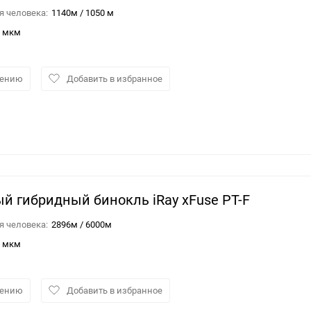
 человека:
1140м / 1050 м
4 мкм
нению
Добавить в избранное
й гибридный бинокль iRay xFuse PT-F
 человека:
2896м / 6000м
2 мкм
нению
Добавить в избранное