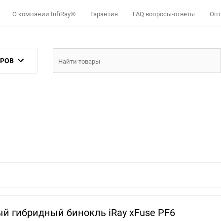
О компании InfiRay®
Гарантия
FAQ вопросы-ответы
Опт
АРОВ
й гибридный бинокль iRay xFuse PF6