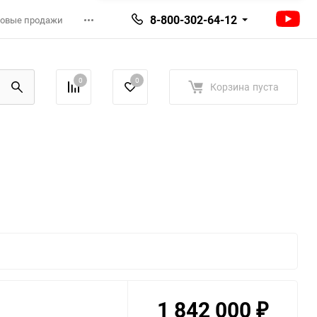
8-800-302-64-12
овые продажи
0
0
Корзина
пуста
1 842 000
₽