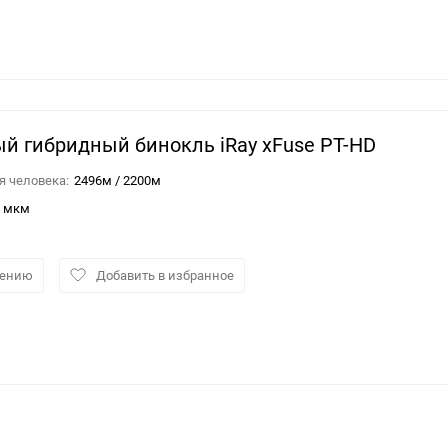
й гибридный бинокль iRay xFuse PT-HD
 человека:
2496м / 2200м
4 мкм
нению
Добавить в избранное