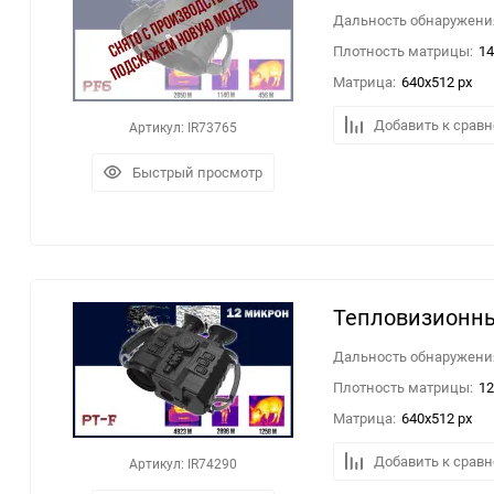
60
Дальность обнаружения
Плотность матрицы:
1
90
Матрица:
640x512 px
150
Добавить к срав
Артикул: IR73765
Быстрый просмотр
Тепловизионны
Дальность обнаружения
Плотность матрицы:
1
Матрица:
640x512 px
Добавить к срав
Артикул: IR74290