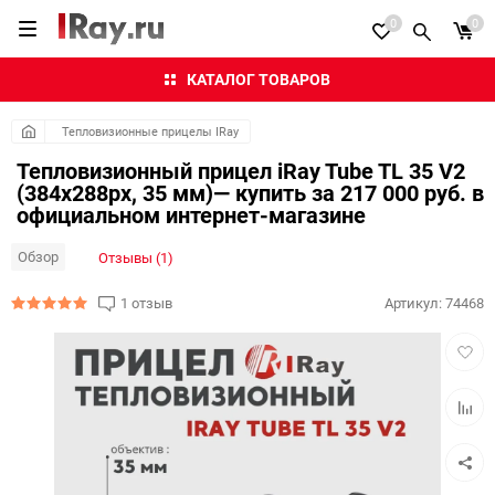
0
0
КАТАЛОГ ТОВАРОВ
Тепловизионные прицелы IRay
Тепловизионный прицел iRay Tube TL 35 V2
(384х288px, 35 мм)— купить за 217 000 руб. в
официальном интернет-магазине
Обзор
Отзывы (1)
1 отзыв
Артикул:
74468
Добав
в
избра
Добав
к
сравн