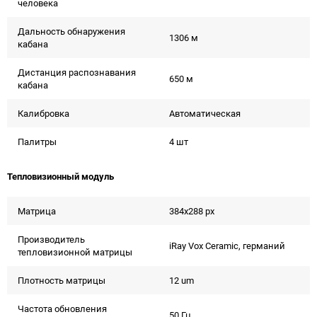
человека
Дальность обнаружения
1306 м
кабана
Дистанция распознавания
650 м
кабана
Калибровка
Автоматическая
Палитры
4 шт
Тепловизионный модуль
Матрица
384x288 px
Производитель
iRay Vox Ceramic, германий
тепловизионной матрицы
Плотность матрицы
12 um
Частота обновления
50 Гц