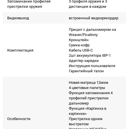
Запоминание профилей
3 профиля оружия и 3
пристрелки оружия
дистанции в каждом
Видеовыход
встроенный видеорекордер
Прицел с дальномером на
Weaver/Picatinny
Кронштейн
Сумка-кофр
Комплектация
Кабель USB-С
2шт аккумулятора IBP-1
Адаптер зарядки
Инструкция пользователя
Гарантийный талон
Новая матрица 12мкм
4 цветовые палитры
Функция запоминания 4
профилей пристрелки
дальномер
Функция «Картинка в
картинке»
Особенности
Пристрелка одним
выстрелом
Крепление WEAVER в