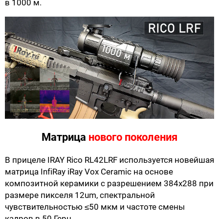
в 1000 м.
Матрица
нового поколения
В прицеле IRAY Rico RL42LRF используется новейшая
матрица InfiRay iRay Vox Ceramic на основе
композитной керамики с разрешением 384х288 при
размере пикселя 12um, спектральной
чувствительностью ≤50 мкм и частоте смены
кадров в 50 Герц.