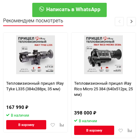
Написать в WhatsApp
Рекомендуем посмотреть
Тепловизионный прицел IRay
Тепловизионный прицел iRay
Tyke L335 (384х288px, 35 мм)
Rico Micro 25 384 (640х512px, 25
мм)
167 990
₽
398 000
₽
В наличии
В наличии
Добавить
Добавить
В корзину
Добавить
Доба
в
к
В корзину
в
к
избранное
сравнению