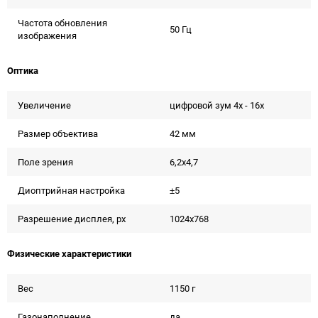
Частота обновления
50 Гц
изображения
Оптика
Увеличение
цифровой зум 4x - 16x
Размер объектива
42 мм
Поле зрения
6,2x4,7
Диоптрийная настройка
±5
Разрешение дисплея, px
1024x768
Физические характеристики
Вес
1150 г
Газонаполнение
да