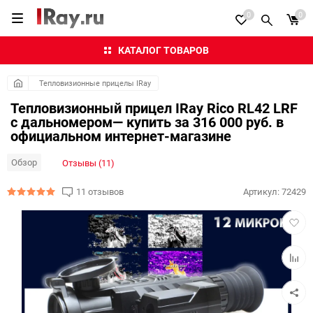
0
0
КАТАЛОГ ТОВАРОВ
Тепловизионные прицелы IRay
Тепловизионный прицел IRay Rico RL42 LRF
с дальномером— купить за 316 000 руб. в
официальном интернет-магазине
Обзор
Отзывы (11)
11 отзывов
Артикул:
72429
Добав
в
избра
Добав
к
сравн