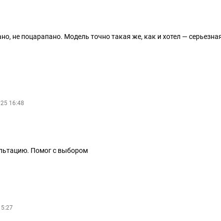
но, не поцарапано. Модель точно такая же, как и хотел — серьезна
025 16:48
ультацию. Помог с выбором
15:27