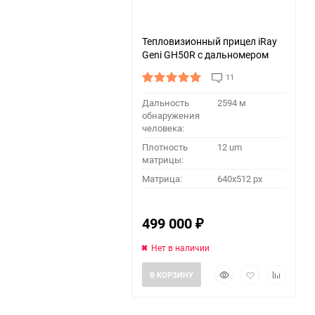
Тепловизионный прицел iRay
Geni GH50R с дальномером
11
Дальность
2594 м
обнаружения
человека:
Плотность
12 um
матрицы:
Матрица:
640x512 px
499 000
₽
Нет в наличии
Быстрый
Добавить
Добавить
В КОРЗИНУ
просмотр
в
к
избранное
сравнени