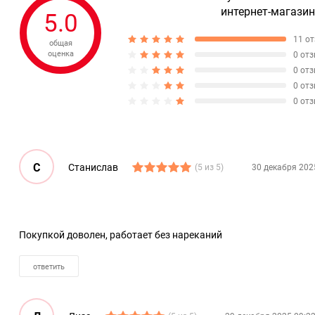
интернет-магазин
5.0
11 о
общая
оценка
0 от
0 от
0 от
0 от
С
Станислав
(5 из 5)
30 декабря 202
Покупкой доволен, работает без нареканий
ответить