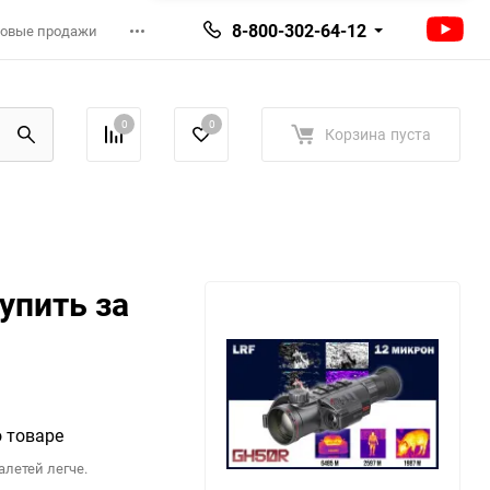
8-800-302-64-12
овые продажи
0
0
Корзина
пуста
упить за
 товаре
алетей легче.