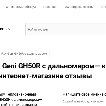
О компании InfiRay®
Гарантия
FAQ вопросы-ответы
Опт
АРОВ
iRay Geni GH50R с дальномером
 Geni GH50R с дальномером— к
 интернет-магазине отзывы
вару Тепловизионный
Напишите свое мнение о
i GH50R с дальномером—
Сделайте выбор других покуп
0 руб. в официальном