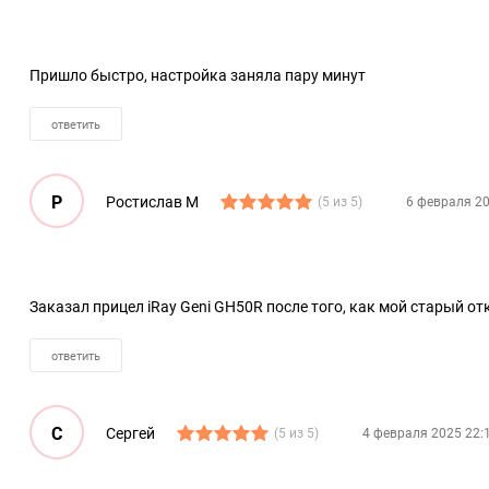
Пришло быстро, настройка заняла пару минут
ответить
Р
Ростислав М
(5 из 5)
6 февраля 20
Заказал прицел iRay Geni GH50R после того, как мой старый о
ответить
С
Сергей
(5 из 5)
4 февраля 2025 22: