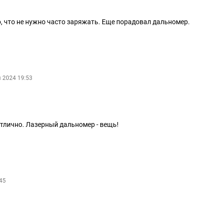
о, что не нужно часто заряжать. Еще порадовал дальномер.
 2024 19:53
отлично. Лазерный дальномер - вещь!
45