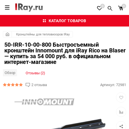
0
0
КАТАЛОГ ТОВАРОВ
Кронштейны для тепловизоров IRay
50-IRR-10-00-800 Быстросъемный
кронштейн Innomount для iRay Rico на Blaser
— купить за 54 000 руб. в официальном
интернет-магазине
Обзор
Отзывы (2)
2 отзыва
Артикул:
72981
Добав
в
избра
Добав
к
сравн