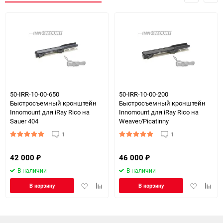
50-IRR-10-00-650
50-IRR-10-00-200
Быстросъемный кронштейн
Быстросъемный кронштейн
Innomount для iRay Rico на
Innomount для iRay Rico на
Sauer 404
Weaver/Picatinny
1
1
42 000
46 000
₽
₽
В наличии
В наличии
Добавить
Добавить
Добавить
Доба
В корзину
В корзину
в
к
в
к
избранное
сравнению
избранное
сравн