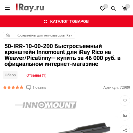
0
0
КАТАЛОГ ТОВАРОВ
Кронштейны для тепловизоров IRay
50-IRR-10-00-200 Быстросъемный
кронштейн Innomount для iRay Rico на
Weaver/Picatinny— купить за 46 000 руб. в
официальном интернет-магазине
Обзор
Отзывы (1)
1 отзыв
Артикул:
72989
Добав
в
избра
Добав
к
сравн