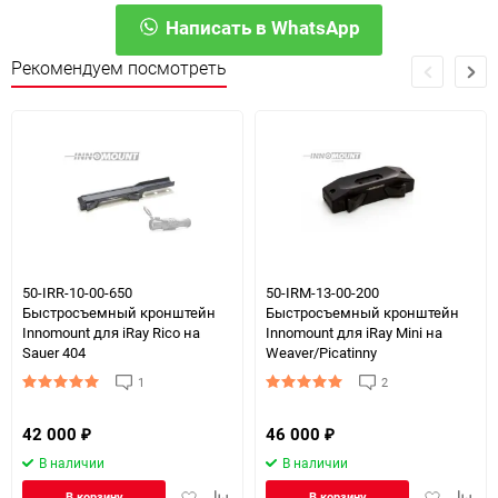
Написать в WhatsApp
Рекомендуем посмотреть
50-IRR-10-00-650
50-IRM-13-00-200
Быстросъемный кронштейн
Быстросъемный кронштейн
Innomount для iRay Rico на
Innomount для iRay Mini на
Sauer 404
Weaver/Picatinny
1
2
42 000
46 000
₽
₽
В наличии
В наличии
Добавить
Добавить
Добавить
Доба
В корзину
В корзину