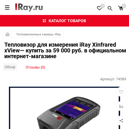
0
0
КАТАЛОГ ТОВАРОВ
Тепловизионные камеры IRay
Тепловизор для измерения iRay Xinfrared
xView— купить за 59 000 руб. в официальном
интернет-магазине
Обзор
Отзывы (0)
Артикул:
74589
Добав
в
избра
Добав
к
сравн