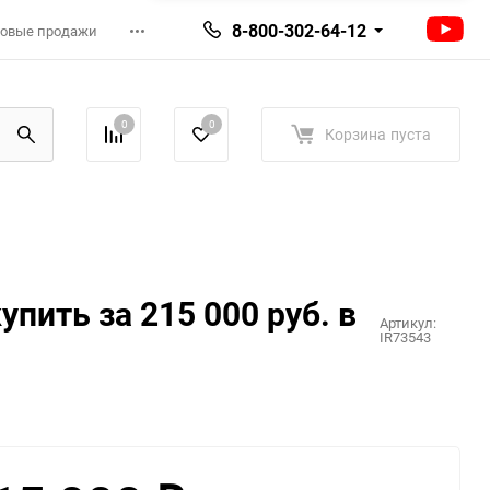
8-800-302-64-12
овые продажи
0
0
Корзина
пуста
пить за 215 000 руб. в
Артикул:
IR73543