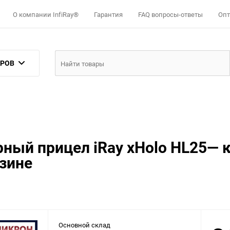
О компании InfiRay®
Гарантия
FAQ вопросы-ответы
Опт
АРОВ
ый прицел iRay xHolo HL25— ку
зине
Основной склад