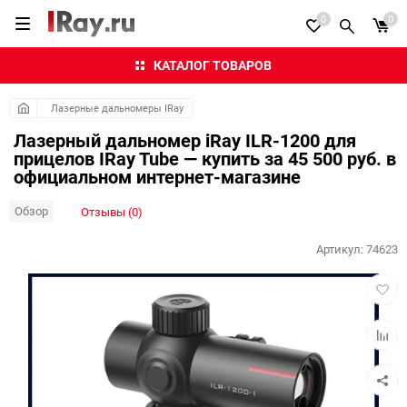
0
0
КАТАЛОГ ТОВАРОВ
Лазерные дальномеры IRay
Лазерный дальномер iRay ILR-1200 для
прицелов IRay Tube — купить за 45 500 руб. в
официальном интернет-магазине
Обзор
Отзывы (0)
Артикул:
74623
Добав
в
избра
Добав
к
сравн